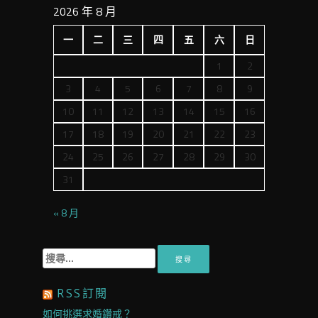
2026 年 8 月
一
二
三
四
五
六
日
1
2
3
4
5
6
7
8
9
10
11
12
13
14
15
16
17
18
19
20
21
22
23
24
25
26
27
28
29
30
31
« 8 月
搜
尋
關
RSS訂閱
鍵
字:
如何挑選求婚鑽戒？