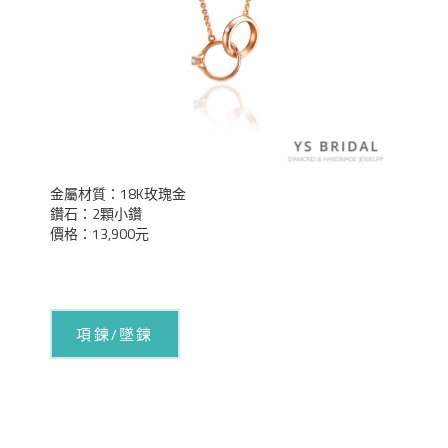
金屬材質：18K玫瑰金
鑽石：2顆小鑽
價格：13,900元
項鍊/墜鍊