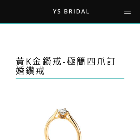
Skip
to
content
黃K金鑽戒-極簡四爪訂
婚鑽戒