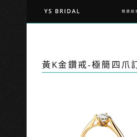
Skip
to
精選結
content
黃K金鑽戒-極簡四爪