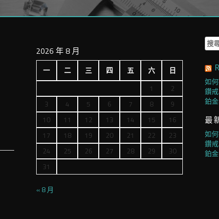
搜
2026 年 8 月
尋
關
一
二
三
四
五
六
日
鍵
字:
如何
1
2
鑽戒
鉑金
3
4
5
6
7
8
9
10
11
12
13
14
15
16
最
如何
17
18
19
20
21
22
23
鑽戒
24
25
26
27
28
29
30
鉑金
31
« 8 月