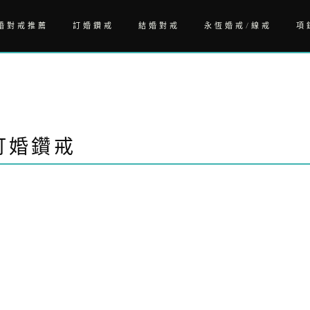
婚對戒推薦
訂婚鑽戒
結婚對戒
永恆婚戒/線戒
項
訂婚鑽戒