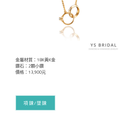
金屬材質：18K黃K金
鑽石：2顆小鑽
價格：13,900元
項鍊/墜鍊