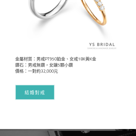
金屬材質：男戒PT950鉑金、女戒18K黃K金
鑽石：男戒無鑽，女鑲5顆小鑽
價格：一對約32,000元
結婚對戒