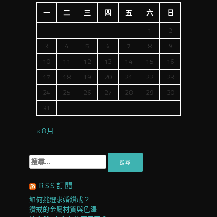
一
二
三
四
五
六
日
1
2
3
4
5
6
7
8
9
10
11
12
13
14
15
16
17
18
19
20
21
22
23
24
25
26
27
28
29
30
31
« 8 月
搜
尋
關
RSS訂閱
鍵
字:
如何挑選求婚鑽戒？
鑽戒的金屬材質與色澤